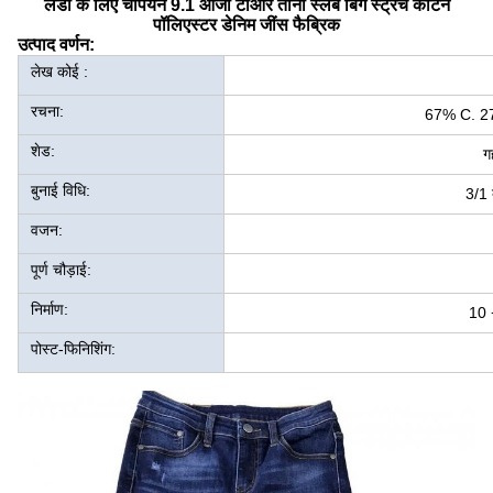
लेडी के लिए चैंपियन 9.1 ओजी टीआर ताना स्लब बिग स्ट्रेच कॉटन
पॉलिएस्टर डेनिम जींस फैब्रिक
उत्पाद वर्णन:
लेख कोई :
रचना:
67% C. 2
शेड:
ग
बुनाई विधि:
3/1 
वजन:
पूर्ण चौड़ाई:
निर्माण:
10 
पोस्ट-फिनिशिंग: