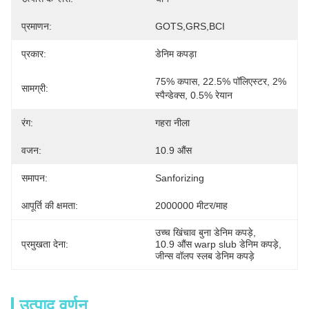
प्रमाणन:
GOTS,GRS,BCI
प्रकार:
डेनिम कपड़ा
75% कपास, 22.5% पॉलिएस्टर, 2% 
सामग्री:
स्पैन्डेक्स, 0.5% रेयान
रंग:
गहरा नीला
वजन:
10.9 औंस
समापन:
Sanforizing
आपूर्ति की क्षमता:
2000000 मीटर/माह
उच्च खिंचाव बुना डेनिम कपड़े
, 
प्रमुखता देना:
10.9 औंस warp slub डेनिम कपड़े
, 
जीन्स वॉलप स्लब डेनिम कपड़े
उत्पाद वर्णन