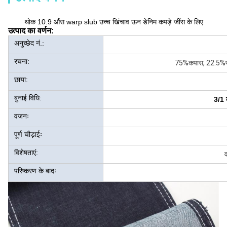
थोक 10.9 औंस warp slub उच्च खिंचाव ऊन डेनिम कपड़े जींस के लिए
उत्पाद का वर्णन:
अनुच्छेद नं.:
रचना:
75%कपास, 22.5%पॉली
छाया:
बुनाई विधि:
3/1 
वजनः
पूर्ण चौड़ाईः
विशेषताएं:
व
परिष्करण के बादः