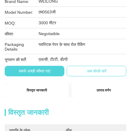
WEILONG
Brand Name:
एम0563जी
Model Number:
3000 मीटर
MOQ:
Negotiatble
कीमत:
Packaging
प्लास्टिक पेपर के साथ रोल पैकिंग
Details:
एल/सी, टी/टी, डी/पी
भुगतान की शर्तें:
सबसे अच्छी कीमत पाएं
अब संपर्क करें
विस्तृत जानकारी
उत्पाद वर्णन
विस्तृत जानकारी
उत्पत्ति के प्लेस:
चीन