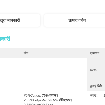
स्तृत जानकारी
उत्पाद वर्णन
नकारी
चीन
प्रमाणन:
छाया::
बुनाई विधि::
70%Cotton.
70% कपास।
वजन::
25.5%polyester.
25.5% पॉलिएस्टर।
2.5%rayon2%Span