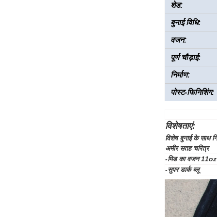
शेड:
बुनाई विधि:
वजन:
पूर्ण चौड़ाई:
निर्माण:
पोस्ट-फिनिशिंग:
विशेषताएं:
विशेष बुनाई
के साथ नि
अमीर सतह चरित्र
-मिड का वजन 11oz 
-सुपर डार्क ब्लू