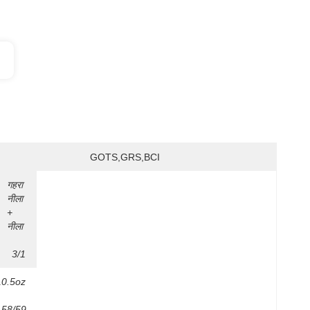
GOTS,GRS,BCI
गहरा 
नीला 
+ 
नीला
3/1
10.5oz
58/59 