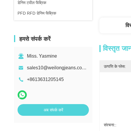
डेनिम टवील फैब्रिक
PFD RFD डेनिम फैब्रिक
वि
हमसे संपर्क करें
विस्तृत जा
Miss. Yasmine
उत्पत्ति के प्लेस:
sales10@weilongjeans.com.cn
+8613631205145
अब संपर्क करें
संरचना::