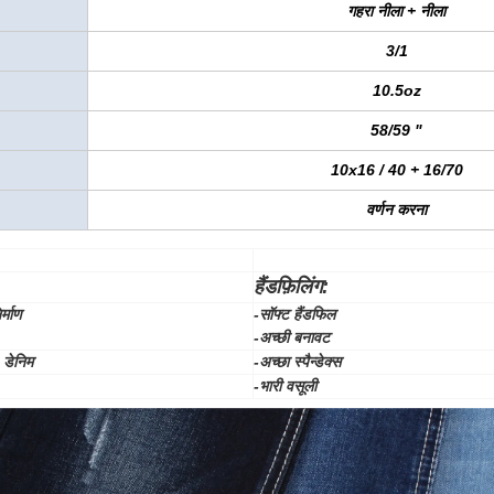
गहरा नीला + नीला
3/1
10.5oz
58/59 "
10x16 / 40 + 16/70
वर्णन करना
हैंडफ़िलिंग:
र्माण
-सॉफ्ट हैंडफिल
-अच्छी बनावट
डेनिम
-अच्छा स्पैन्डेक्स
-भारी वसूली