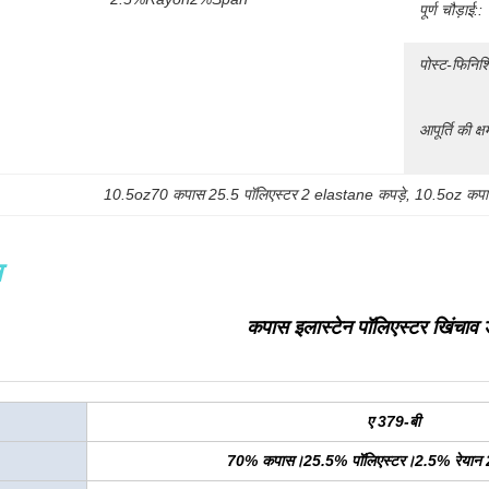
पूर्ण चौड़ाई::
पोस्ट-फिनिशि
आपूर्ति की क्ष
10.5oz70 कपास 25.5 पॉलिएस्टर 2 elastane कपड़े
, 
10.5oz कपास
न
कपास इलास्टेन पॉलिएस्टर खिंचाव ड
ए 379-बी
70% कपास।25.5% पॉलिएस्टर।2.5% रेयान 2% 