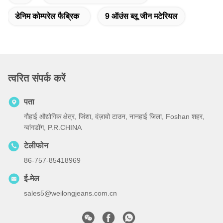
डेनिम कोम्परेल फैब्रिक
9 ऑउंस ब्लू जीन मटेरियल
त्वरित संपर्क करें
पता
गौहाई औद्योगिक क्षेत्र, जिंशा, दंज़ावो टाउन, नानहाई जिला, Foshan शहर,
ग्वांगडोंग, P.R.CHINA
टेलीफोन
86-757-85418969
ई-मेल
sales5@weilongjeans.com.cn