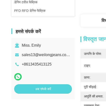
डेनिम टवील फैब्रिक
PFD RFD डेनिम फैब्रिक
वि
हमसे संपर्क करें
विस्तृत जा
Miss. Emily
उत्पत्ति के प्लेस:
sales13@weilongjeans.com.cn
+8613435413125
टाइप:
छाया:
पूरी चौड़ाई:
अब संपर्क करें
आपूर्ति की क्षमता:
प्रमुखता देना: