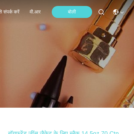
े संपर्क करें
वी.आर
बोली
बॉयफ्रेंड जींस जैकेट के लिए ब्लैक 14.5oz 70 Ctn