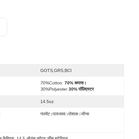
GOTS,GRS,BCI
70%Cotton.
70% कपास।
30%Polyester
30% पॉलिएस्टर
14.5oz
:
गारमेंट।पायजामा।पोशाक।जीन्स
 फैब्रिक
, 
14.5 ऑउंस कॉटन जींस मटेरियल