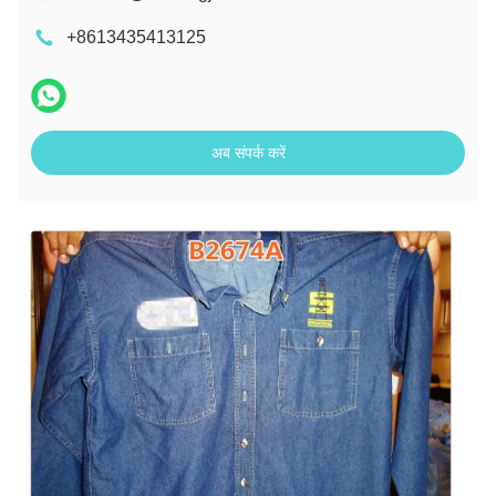
+8613435413125
अब संपर्क करें