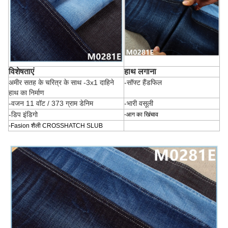
विशेषताएं
हाथ लगाना
अमीर सतह के चरित्र के साथ -3x1 दाहिने
-सॉफ्ट हैंडफिल
हाथ का निर्माण
-वजन 11 वॉट / 373 ग्राम डेनिम
-भारी वसूली
-डिप इंडिगो
-आग का खिंचाव
-Fasion शैली CROSSHATCH SLUB