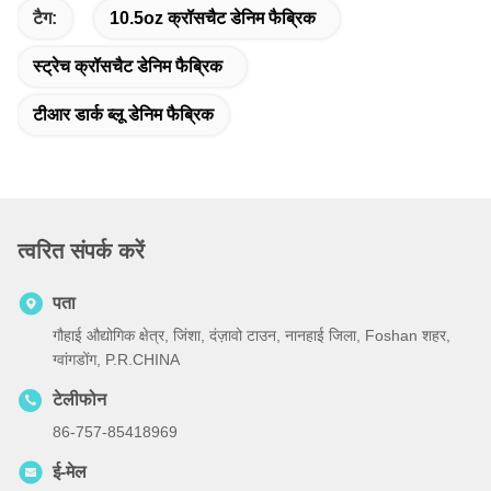
टैग:
10.5oz क्रॉसचैट डेनिम फैब्रिक
स्ट्रेच क्रॉसचैट डेनिम फैब्रिक
टीआर डार्क ब्लू डेनिम फैब्रिक
त्वरित संपर्क करें
पता
गौहाई औद्योगिक क्षेत्र, जिंशा, दंज़ावो टाउन, नानहाई जिला, Foshan शहर,
ग्वांगडोंग, P.R.CHINA
टेलीफोन
86-757-85418969
ई-मेल