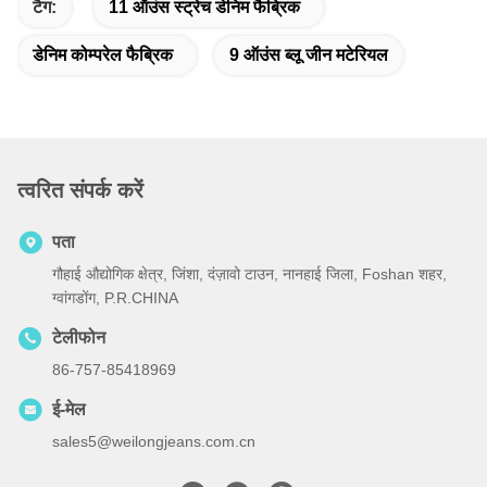
टैग:
11 ऑउंस स्ट्रेच डेनिम फैब्रिक
डेनिम कोम्परेल फैब्रिक
9 ऑउंस ब्लू जीन मटेरियल
त्वरित संपर्क करें
पता
गौहाई औद्योगिक क्षेत्र, जिंशा, दंज़ावो टाउन, नानहाई जिला, Foshan शहर,
ग्वांगडोंग, P.R.CHINA
टेलीफोन
86-757-85418969
ई-मेल
sales5@weilongjeans.com.cn