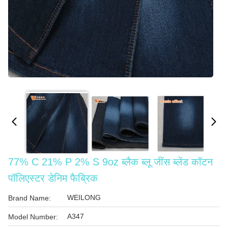
77% C 21% P 2% S 9oz ब्लैक ब्लू जींस ब्लेंड कॉटन
पॉलिएस्टर डेनिम फैब्रिक
WEILONG
Brand Name:
A347
Model Number: