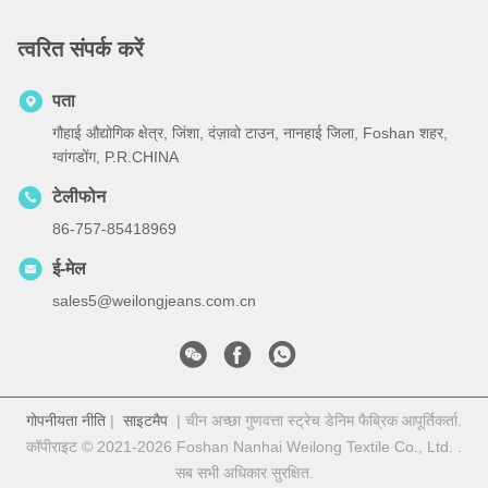
त्वरित संपर्क करें
पता
गौहाई औद्योगिक क्षेत्र, जिंशा, दंज़ावो टाउन, नानहाई जिला, Foshan शहर,
ग्वांगडोंग, P.R.CHINA
टेलीफोन
86-757-85418969
ई-मेल
sales5@weilongjeans.com.cn
गोपनीयता नीति
|
साइटमैप
| चीन अच्छा गुणवत्ता स्ट्रेच डेनिम फैब्रिक आपूर्तिकर्ता.
कॉपीराइट © 2021-2026 Foshan Nanhai Weilong Textile Co., Ltd. .
सब सभी अधिकार सुरक्षित.