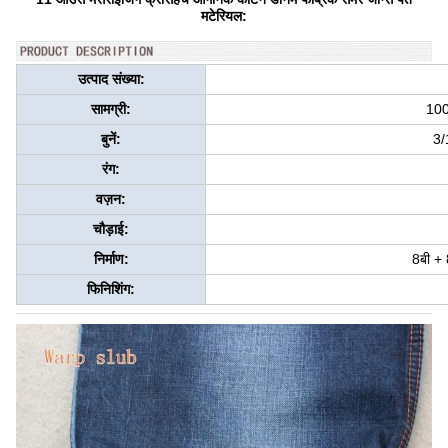
मटेरियल:
उत्पाद संख्या:
सामग्री:
100
बुनें:
3/
रंग:
वज़न:
चौड़ाई:
निर्माण:
8बी +
फिनिशिंग: