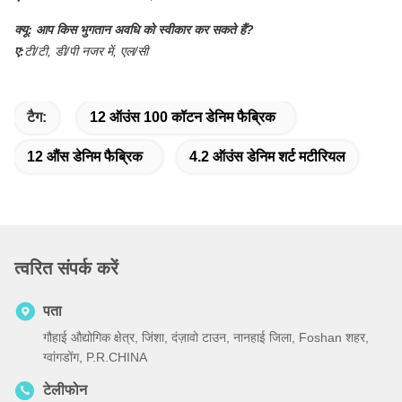
क्यू:
आप किस भुगतान अवधि को स्वीकार कर सकते हैं?
ए:
टी/टी, डी/पी नजर में, एल/सी
टैग:
12 ऑउंस 100 कॉटन डेनिम फैब्रिक
12 औंस डेनिम फैब्रिक
4.2 ऑउंस डेनिम शर्ट मटीरियल
त्वरित संपर्क करें
पता
गौहाई औद्योगिक क्षेत्र, जिंशा, दंज़ावो टाउन, नानहाई जिला, Foshan शहर,
ग्वांगडोंग, P.R.CHINA
टेलीफोन