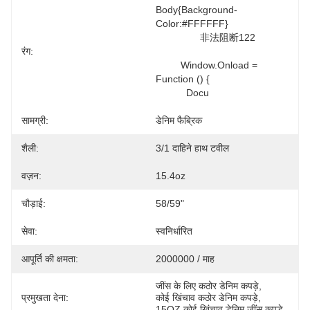
Body{background-
Color:#FFFFFF} 

		非法阻断122

रंग:
         Window.onload = 
Function () { 

           Docu
सामग्री:
डेनिम फैब्रिक
शैली:
3/1 दाहिने हाथ टवील
वज़न:
15.4oz
चौड़ाई:
58/59"
सेवा:
स्वनिर्धारित
आपूर्ति की क्षमता:
2000000 / माह
जींस के लिए कठोर डेनिम कपड़े
, 
प्रमुखता देना:
कोई खिंचाव कठोर डेनिम कपड़े
, 
15OZ कोई खिंचाव डेनिम जींस कपड़े