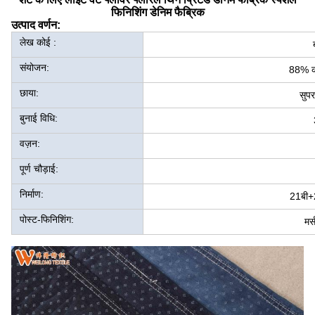
फिनिशिंग डेनिम फैब्रिक
उत्पाद वर्णन:
लेख कोई :
संयोजन:
88% क
छाया:
सुपर
बुनाई विधि:
वज़न:
पूर्ण चौड़ाई:
निर्माण:
21बी+
पोस्ट-फिनिशिंग:
मर्