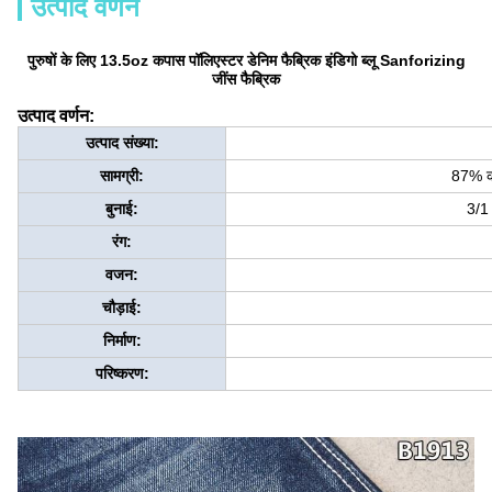
उत्पाद वर्णन
पुरुषों के लिए 13.5oz कपास पॉलिएस्टर डेनिम फैब्रिक इंडिगो ब्लू Sanforizing
जींस फैब्रिक
उत्पाद वर्णन:
उत्पाद संख्या:
सामग्री:
87% क
बुनाई:
3/1 
रंग:
वजन:
चौड़ाई:
निर्माण:
परिष्करण: