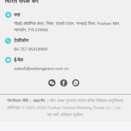
त्वरित संपर्क करें
पता
गौहाई औद्योगिक क्षेत्र, जिंशा, दंज़ावो टाउन, नानहाई जिला, Foshan शहर,
ग्वांगडोंग, P.R.CHINA
टेलीफोन
86-757-85418969
ई-मेल
sales5@weilongjeans.com.cn
गोपनीयता नीति
|
साइटमैप
| चीन अच्छा गुणवत्ता स्ट्रेच डेनिम फैब्रिक आपूर्तिकर्ता.
कॉपीराइट © 2021-2026 Foshan Nanhai Weilong Textile Co., Ltd. .
सब सभी अधिकार सुरक्षित.