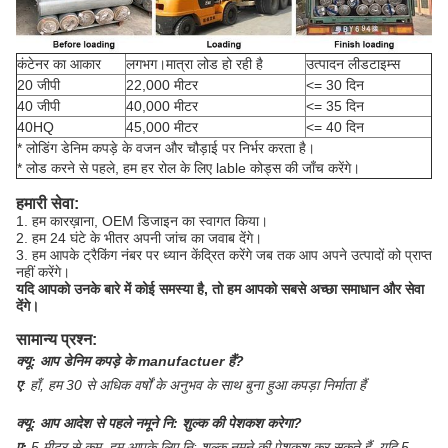
कंटेनर का आकार
लगभग।मात्रा लोड हो रही है
उत्पादन लीडटाइम्स
20 जीपी
22,000 मीटर
<= 30 दिन
40 जीपी
40,000 मीटर
<= 35 दिन
40HQ
45,000 मीटर
<= 40 दिन
* लोडिंग डेनिम कपड़े के वजन और चौड़ाई पर निर्भर करता है।
* लोड करने से पहले, हम हर रोल के लिए lable कोड्स की जाँच करेंगे।
हमारी सेवा:
1. हम कारख़ाना, OEM डिजाइन का स्वागत किया।
2. हम 24 घंटे के भीतर अपनी जांच का जवाब देंगे।
3. हम आपके ट्रैकिंग नंबर पर ध्यान केंद्रित करेंगे जब तक आप अपने उत्पादों को प्राप्त
नहीं करेंगे।
यदि आपको उनके बारे में कोई समस्या है, तो हम आपको सबसे अच्छा समाधान और सेवा
देंगे।
सामान्य प्रश्न:
क्यू:
आप डेनिम कपड़े के manufactuer हैं?
ए
:
हाँ, हम 30 से अधिक वर्षों के अनुभव के साथ बुना हुआ कपड़ा निर्माता हैं
क्यू:
आप आदेश से पहले नमूने नि: शुल्क की पेशकश करेगा?
ए:
5 मीटर से कम, हम आपके लिए नि: शुल्क नमूने की पेशकश कर सकते हैं, यदि 5