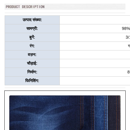
उत्पाद संख्या:
सामग्री:
98% 
बुनें:
3/
रंग:
ग
वज़न:
चौड़ाई:
निर्माण:
8
फिनिशिंग: