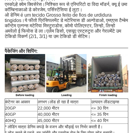
एस्कोल्हे क्वेम क्विसेरेस।निश्चित रूप से एस्पिरिटो दा विदा मॉडर्न, क्यू ई उमा
कॉम्बिनाकाओ डे कोरजेम, पर्सिस्टेंसिया ई लुटा।
ओ डेनिम é um tecido Grosso feito de fios de urdidura
tingidos।ये फीतो प्रिंसिपलमेंट डे मटेरियास डी अल्गोडाओ, एमएएस टैम्बेम
कॉन्टेम एल्गन्स मटेरिया मिस्टुराडोस, कोमो पोलिएस्टर, लिन्हो, लिन्हो
अमरेलो ई फियोस डे ला।एलेम डिसो, एसयूए एस्ट्रुटुरा और गेराल्मेंटे उम
टेकिडो विकर्ण (2/1, 3/1) या उम टेकिडो डी सेटिम।
पैकेजिंग और शिपिंग:
कंटेनर का आकार
लगभग।लोड हो रहा है मात्रा
उत्पादन लीडटाइम्स
20GP
22,000 मीटर
<= 30 दिन
40GP
40,000 मीटर
<= 35 दिन
40HQ
45,000 मीटर
<= 40 दिन
* लोडिंग मात्रा डेनिम कपड़े के वजन और चौड़ाई पर निर्भर करती है।
* लोड करने से पहले, हम जांचेंगे और प्रत्येक रोल के लिए योग्य कोड बनाएंगे।