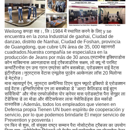
Weilong कपड़ा सह।, लि।1984 में स्थापित करने के लिए y se
encuentra en la zona Industrial de gaohai, Ciudad de
danzao, distrito de Nanhai, Ciudad de Foshan, provincia
de Guangdong, que cubre UN área de 35, 000 महानगरों
cuadrados.Nuestra compañía se especializa en la
producción de Jeans por más de 30 anos.एस्टामोस इक्विपाडोस
कोन माक्विनास अवनज़ादास वाई ट्रैबजाडोरेस सक्षम, लो क्यू नो परमिट
कन्वर्टिरनोस एन उना ग्रान एम्प्रेसा कॉन बसक्वेडा, प्रोडक्शन वाई वेंटस
इंटीग्रैडस।नुएस्ट्रास वेंटास एन्यूलेस पुएडेन अल्केनज़र लॉस 20 मिलोन्स
डे मेट्रोज़।
मास महत्वपूर्ण ऐन, नुएस्ट्रा कम्पैनिया टिएन यूएन फ्यूरटे इक्विपो डे प्रोडक्शन
वाई वेंटस।इन्सिस्टिमोस एन ला बसक्वेडा डे "अल्टा कैलिडाड वाई बुएन
सर्विसियो" और नोस एस्फोर्ज़ामोस पोर क्रेयर मास प्रोडक्टोस पैरा सेगुइर ला
टेंडेंसिया डे ला मोडा और सैटिसफेसर लास नेसेसिडेड्स डेल मर्काडो
वास्तविक।Además, todos los empleados que vienen en
Defensa propia Tienen UN buen espíritu de cooperación y
servicio, por lo que podemos brindarle El mejor servicio de
Prevention y posventa।
एन फिर से शुरू, तों संयुक्त राष्ट्र सम्मान पैरा नोसोट्रोस ट्रैबजर का उपयोग