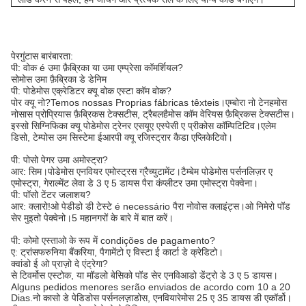
पेरगुंटास बारंबारता:
पी: वोक é उमा फ़ैब्रिका या उमा एम्प्रेसा कॉमर्शियल?
सोमोस उमा फ़ैब्रिका डे डेनिम
पी: पोडेमोस एक्रेडिटर क्यू वोक एस्टा कॉम वोक?
पोर क्यू नो?Temos nossas Proprias fábricas têxteis।एम्बोरा नो टेनहमोस
नोसास प्रोप्रियास फ़ैब्रिकस टेक्सटीस, ट्रैबलहैमोस कॉम वेरियस फ़ैब्रिकस टेक्सटीस।
इस्सो सिग्निफिका क्यू पोडेमोस ट्रेनर एसयूए एस्पेसी ए प्रीकोस कॉम्पिटिटिव।एलेम
डिसो, टेम्पोस उम सिस्टेमा ईआरपी क्यू रजिस्ट्रार कैडा एप्लिकेटिवो।
पी: पोसो पेगर उमा अमोस्ट्रा?
आर: सिम।पोडेमोस एनवियर एमोस्ट्रस ग्रैच्युटामेंट।टैम्बेम पोडेमोस पर्सनलिज़र ए
एमोस्ट्रा, गेराल्मेंट लेवा डे 3 ए 5 डायस पैरा कंप्लीटर उमा एमोस्ट्रा पेक्वेना।
पी: पॉसो टेंटर जलाशय?
आर: क्लारो!ओ पेडीडो डी टेस्टे é necessário पैरा नोवोस क्लाइंट्स।ओ निमेरो पॉड
सेर मुइतो पेक्वेनो।5 महानगरों के बारे में बात करें।
पी: कोमो एस्ताओ के रूप में condições de pagamento?
ए: ट्रांसफरुनिया बैंकरिया, पैगामेंटो ए विस्टा ई कार्टा डे क्रेडिटो।
क्वांडो ई ओ प्राज़ो दे एंट्रेगा?
से टिवर्मोस एस्टोक, या मॉडलो बेसिको पॉड सेर एनविआडो डेंट्रो डे 3 ए 5 डायस।
Alguns pedidos menores serão enviados de acordo com 10 a 20
Dias.नो कासो डे पेडिडोस पर्सनलज़ाडोस, एनवियारेमोस 25 ए ​​35 डायस डी एकॉर्डो।