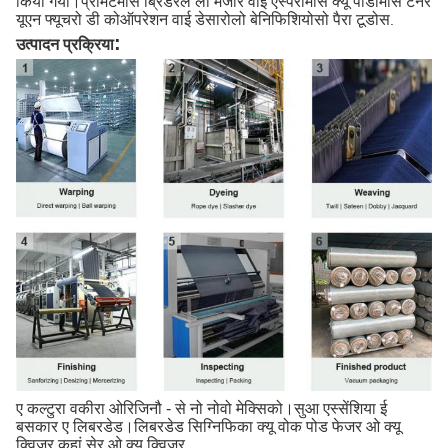
किया गया।प्रोमेटेमोस ब्रिंडरले लो मेजोर वाई एस्पेरामोस क्यू पोडामोस टेनर
यूएन फ्यूचरो डी कोऑपरेशन वाई डेसारोलो बेनिफिशियोसो पैरा टूडोस
.
:
उत्पादन प्रक्रिया
ए कल्टुरा वकीरा ओरिजिनौ - से नो नोवो मेक्सिको।सुआ एस्सेंशिया ई
बसकार ए लिबरडेड।लिबरडेड सिग्निफिका क्यू वोक पोड फेजर ओ क्यू
क्विजर कहां सेर ओ क्यू क्विजर