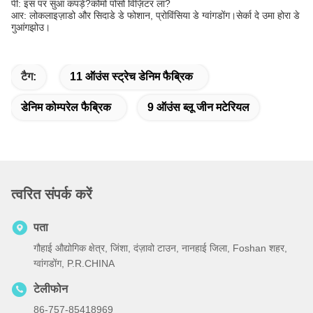
पी: इस पर सुआ कपड़े?कोमो पोसो विज़िटर ला?
आर: लोकलाइज़ाडो और सिदाडे डे फोशान, प्रोविंसिया डे ग्वांगडोंग।सेर्का दे उमा होरा डे
गुआंगझोउ।
टैग:
11 ऑउंस स्ट्रेच डेनिम फैब्रिक
डेनिम कोम्परेल फैब्रिक
9 ऑउंस ब्लू जीन मटेरियल
त्वरित संपर्क करें
पता
गौहाई औद्योगिक क्षेत्र, जिंशा, दंज़ावो टाउन, नानहाई जिला, Foshan शहर,
ग्वांगडोंग, P.R.CHINA
टेलीफोन
86-757-85418969