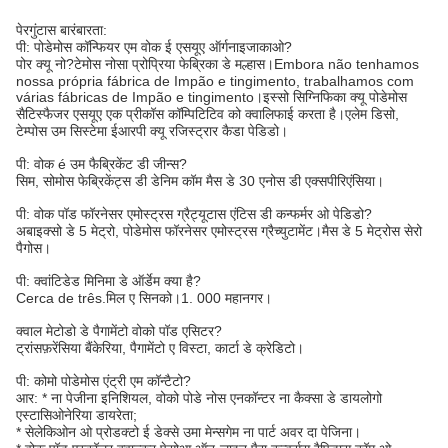
पेरगुंटास बारंबारता:
पी: पोडेमोस कॉन्फियर एम वोक ई एसयूए ऑर्गनाइजाकाओ?
पोर क्यू नो?टेमोस नोसा प्रोप्रिया फेब्रिका डे मल्हास।Embora não tenhamos
nossa própria fábrica de Impão e tingimento, trabalhamos com
várias fábricas de Impão e tingimento।इस्सो सिग्निफिका क्यू पोडेमोस
सैटिस्फैजर एसयूए एक प्रीकॉस कॉम्पिटिटिव को क्वालिफाई करता है।एलेम डिसो,
टेम्पोस उम सिस्टेमा ईआरपी क्यू रजिस्ट्रार कैडा पेडिडो।
पी: वोक é उम फैब्रिकेंट डी जीन्स?
सिम, सोमोस फेब्रिकेंट्स डी डेनिम कॉम मैस डे 30 एनोस डी एक्सपीरिएंसिया।
पी: वोक पॉड फॉरनेसर एमोस्ट्रस ग्रैट्यूटास एंटिस डी कन्फर्मर ओ पेडिडो?
अबाइक्सो डे 5 मेट्रो, पोडेमोस फॉरनेसर एमोस्ट्रस ग्रैच्युटामेंट।मैस डे 5 मेट्रोस सेरो
पैगोस।
पी: क्वांटिडेड मिनिमा डे ऑर्डेम क्या है?
Cerca de três.मिल ए सिनको।1. 000 महानगर।
क्वाल मेटोडो डे पैगामेंटो वोको पॉड एसिटर?
ट्रांसफ़रेंसिया बैंकेरिया, पैगामेंटो ए विस्टा, कार्टा डे क्रेडिटो।
पी: कोमो पोडेमोस एंट्री एम कॉन्टैटो?
आर: * ना पेजीना इनिशियल, वोको पोडे नोस एनकॉन्टर ना कैक्सा डे डायलोगो
एस्टासिओनेरिया डायरेता;
* सेलेकिओन ओ प्रोडक्टो ई डेक्से उमा मेन्सगेम ना पार्ट अवर दा पेजिना।