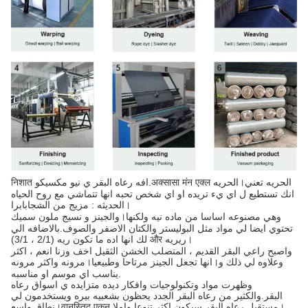
निशात افه رعاه البقر ي نيو مكسيكو.अक्सासा मंन एक्ल الحريه।الحريه تعني
انك تستطيع ل اي يء تريده او اي شخص تحبه انها تتماشي مع روح الحياه
الحديثه : مزيج من الشجابابرا।
والجينز و نسيج ملون سميك।وهي مصنوعه اساسا من ماده نيه ولكنها
تحتوي ايضا لي مواد مثل البوليستر والكتان الاصفر والصوف.بالاضافه الي
لك انها اده ما تكون ريه (2/1 ، 3/1) और ريريه।
واصبح راعي البقر القديم ، المتصلب الخشن الثقيل اخف وزنا انعم ، اكثر
مرونه واكثر مرونه।انها تجعل الجينز مرتاحا وطبيعيا।وعلاوه لي ذلك و
يناسب اي موسم او مناسبه.
وظهرت مواد وتكنولوجيات وافكار ديده متزايده ي اسواق رعاه
البقر.والكثير من رعاه البقر الجدد يحظون بشعبيه بيره ويستخدمون لي
نطاق واسع।वानस्तिद एकन مستقبل رعاه البقر سيكون اكثر تنوعا واملا।