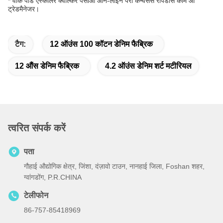
* वोक पॉड एस्कॉलर क्वाल्कर पेसोआ ऑन-लाइन पैरा कन्वर्सस रैपिडास कॉम ओ
ट्रेडमैनेजर।
टैग:
12 ऑउंस 100 कॉटन डेनिम फैब्रिक
12 औंस डेनिम फैब्रिक
4.2 ऑउंस डेनिम शर्ट मटीरियल
त्वरित संपर्क करें
पता
गौहाई औद्योगिक क्षेत्र, जिंशा, दंज़ावो टाउन, नानहाई जिला, Foshan शहर,
ग्वांगडोंग, P.R.CHINA
टेलीफोन
86-757-85418969