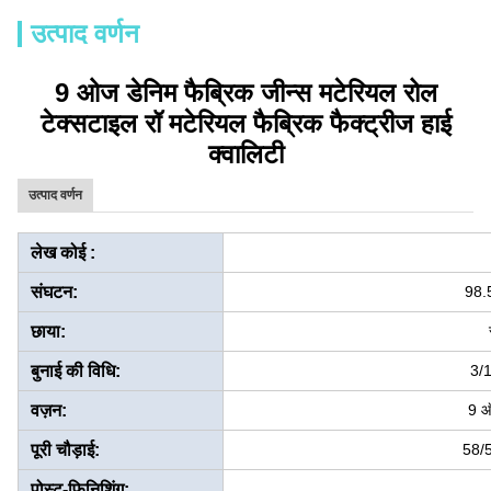
उत्पाद वर्णन
9 ओज डेनिम फैब्रिक जीन्स मटेरियल रोल
टेक्सटाइल रॉ मटेरियल फैब्रिक फैक्ट्रीज हाई
क्वालिटी
उत्पाद वर्णन
लेख कोई :
संघटन:
98.
छाया:
बुनाई की विधि:
3/1
वज़न:
9 ऑ
पूरी चौड़ाई:
58/5
पोस्ट-फिनिशिंग: