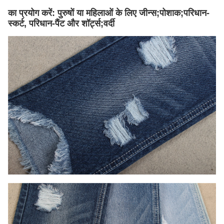
का प्रयोग करें: पुरुषों या महिलाओं के लिए जीन्स;पोशाक;परिधान-
स्कर्ट, परिधान-पैंट और शॉर्ट्स;वर्दी