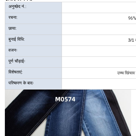
अनुच्छेद नं.:
रचना:
96%
छाया:
बुनाई विधि:
3/1 
वजनः
पूर्ण चौड़ाईः
विशेषताएं:
उच्च खिंचाव
परिष्करण के बादः