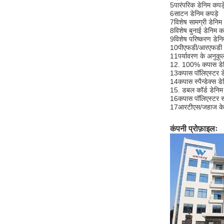
5पारंपरिक डेनिम कपड़
6साटन डेनिम कपड़े
7विशेष सामग्री डेनिम
8विशेष बुनाई डेनिम क
9विशेष परिष्करण डेनि
10पीएफडी/आरएफडी ड
11पर्यावरण के अनुकूल
12. 100% कपास डेन
13कपास पॉलिएस्टर डे
14कपास स्पैन्डेक्स डे
15. डबल कॉर्ड डेनिम 
16कपास पॉलिएस्टर स्प
17आरटीएस/जहाज के ल
कंपनी प्रोफ़ाइलः