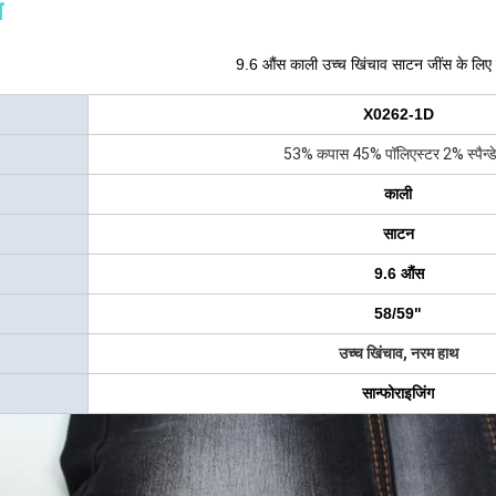
न
9.6 औंस काली उच्च खिंचाव साटन जींस के लिए ब
X0262-1D
53% कपास 45% पॉलिएस्टर 2% स्पैन्डे
काली
साटन
9.6 औंस
58/59"
उच्च खिंचाव, नरम हाथ
सान्फोराइजिंग