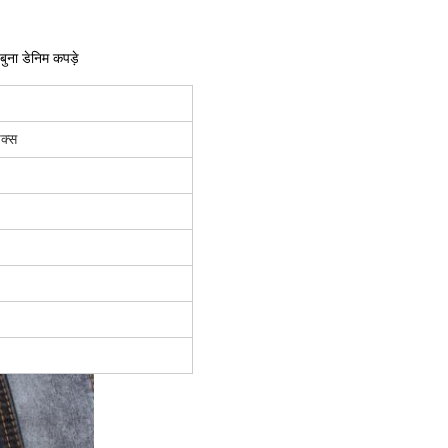
ुना डेनिम कपड़े
क्स