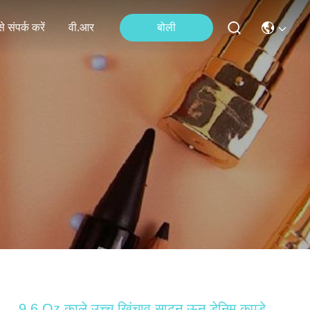
े संपर्क करें
वी.आर
बोली
9.6 Oz काले उच्च खिंचाव साटन ऊन डेनिम कपड़े