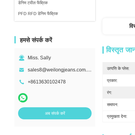
डेनिम टवील फैब्रिक
PFD RFD डेनिम फैब्रिक
वि
हमसे संपर्क करें
विस्तृत जा
Miss. Sally
उत्पत्ति के प्लेस:
sales8@weilongjeans.com.cn
प्रकार:
+8613630102478
रंग:
समापन:
अब संपर्क करें
प्रमुखता देना: