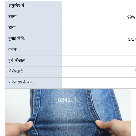
अनुच्छेद नं.:
रचना:
99% क
छाया:
बुनाई विधि:
3/1 
वजनः
पूर्ण चौड़ाईः
विशेषताएं:
परिष्करण के बादः