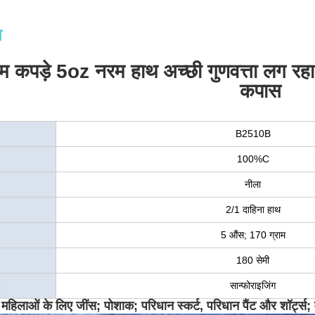
न
निम कपड़े 5oz नरम हाथ अच्छी गुणवत्ता लग रह
कपास
B2510B
100%C
नीला
2/1 दाहिना हाथ
5 औंस; 170 ग्राम
180 सेमी
ः
सान्फोराइजिंग
ा महिलाओं के लिए जींस; पोशाक; परिधान स्कर्ट, परिधान पैंट और शॉर्ट्स; व