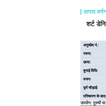
उत्पाद वर्ण
शर्ट डे
अनुच्छेद नं.:
रचना:
छाया:
बुनाई विधि:
वजनः
पूर्ण चौड़ाईः
परिष्करण के बाद
उपयोग: पुरुषों य