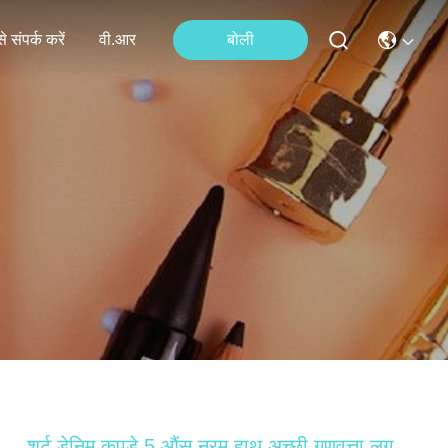
े संपर्क करें
वी.आर
बोली
शर्ट डेनिम कपड़े 5 औंस नरम हाथ अच्छी गुणवत्ता लग