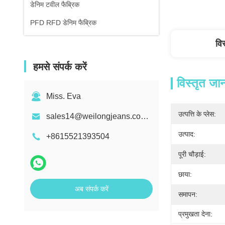
डेनिम टवील फैब्रिक
PFD RFD डेनिम फैब्रिक
वि
हमसे संपर्क करें
विस्तृत जा
Miss. Eva
उत्पत्ति के प्लेस:
sales14@weilongjeans.com.cn
उत्पाद:
+8615521393504
पूरी चौड़ाई:
छाया:
अब संपर्क करें
समापन:
प्रमुखता देना: