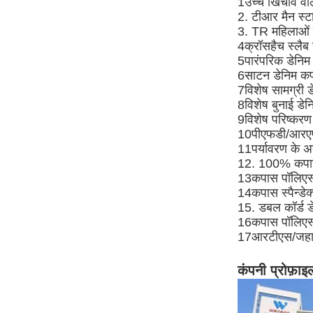
1उच्च खिंचाव वाल
2. टीआर मैन स्ट
3. TR महिलाओं क
4क्रॉसहैच स्लैब 
5पारंपरिक डेनिम
6साटन डेनिम कप
7विशेष सामग्री ड
8विशेष बुनाई डेन
9विशेष परिष्करण
10पीएफडी/आरएफ
11पर्यावरण के अ
12. 100% कपास
13कपास पॉलिएस्
14कपास स्पैन्डेक
15. डबल कॉर्ड ड
16कपास पॉलिएस्टर
17आरटीएस/जहाज 
कंपनी प्रोफ़ाइ