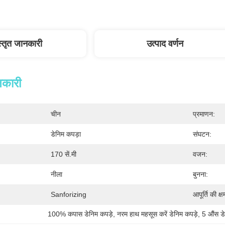
स्तृत जानकारी
उत्पाद वर्णन
नकारी
चीन
प्रमाणन:
डेनिम कपड़ा
संघटन:
170 सें.मी
वजन:
नीला
बुनना:
Sanforizing
आपूर्ति की क्ष
100% कपास डेनिम कपड़े
, 
नरम हाथ महसूस करें डेनिम कपड़े
, 
5 औंस डे