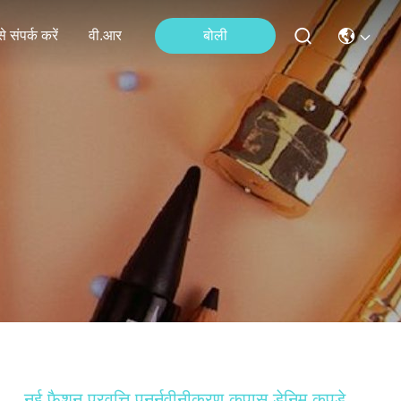
े संपर्क करें
वी.आर
बोली
नई फैशन प्रवृत्ति पुनर्नवीनीकरण कपास डेनिम कपड़े