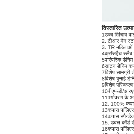
विस्तारित उत्प
1उच्च खिंचाव वाल
2. टीआर मैन स्ट
3. TR महिलाओं क
4क्रॉसहैच स्लैब 
5पारंपरिक डेनिम
6साटन डेनिम कप
7विशेष सामग्री ड
8विशेष बुनाई डेन
9विशेष परिष्करण
10पीएफडी/आरएफ
11पर्यावरण के अ
12. 100% कपास
13कपास पॉलिएस्
14कपास स्पैन्डेक
15. डबल कॉर्ड ड
16कपास पॉलिएस्टर