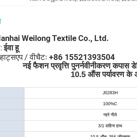
न
nhai Weilong Textile Co., Ltd.
:
ईवा हू
्हाट्सएप / वीचैटः
+86 15521393504
नई फैशन प्रवृत्ति पुनर्नवीनीकरण कपास
10.5 औंस पर्यावरण के 
J0283H
100%C
गहरे नीले
3/1 दाहिना हाथ
10.5 औंस; 356 जीएसएम