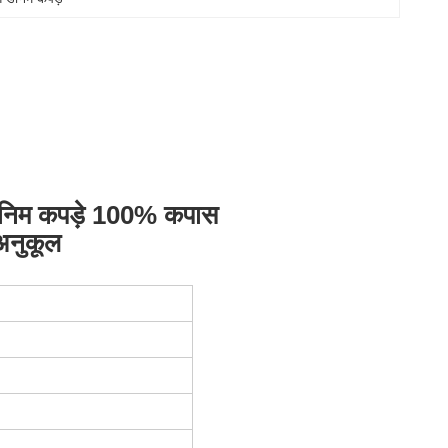
 डेनिम कपड़े 100% कपास
अनुकूल