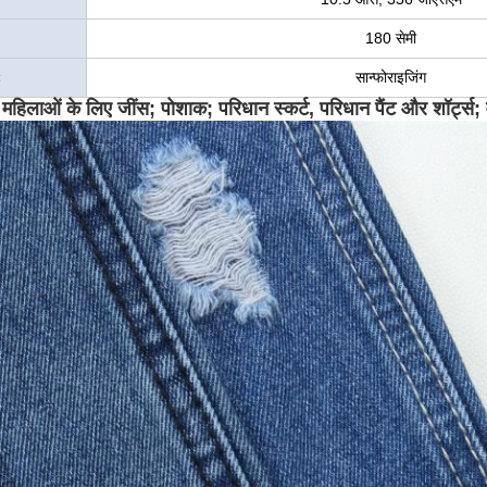
180 सेमी
ः
सान्फोराइजिंग
ा महिलाओं के लिए जींस; पोशाक; परिधान स्कर्ट, परिधान पैंट और शॉर्ट्स; व