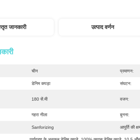
स्तृत जानकारी
उत्पाद वर्णन
नकारी
चीन
प्रमाणन:
डेनिम कपड़ा
संघटन:
180 सें.मी
वजन:
गहरा नीला
बुनना:
Sanforizing
आपूर्ति की क्ष
पर्यावरण के अनुकूल डेनिम कपड़े
, 
100% कपास डेनिम कपड़े
, 
10.5 औंस