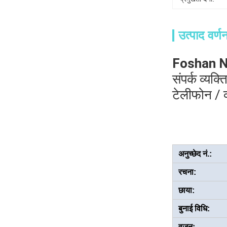
उत्पाद वर्ण
Foshan Na
संपर्क व्यक्ति
टेलीफोन / व
अनुच्छेद नं.:
रचना:
छाया:
बुनाई विधि:
वजनः