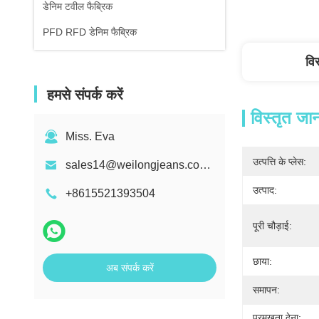
डेनिम टवील फैब्रिक
PFD RFD डेनिम फैब्रिक
वि
हमसे संपर्क करें
विस्तृत जा
Miss. Eva
उत्पत्ति के प्लेस:
sales14@weilongjeans.com.cn
उत्पाद:
+8615521393504
पूरी चौड़ाई:
छाया:
अब संपर्क करें
समापन:
प्रमुखता देना: