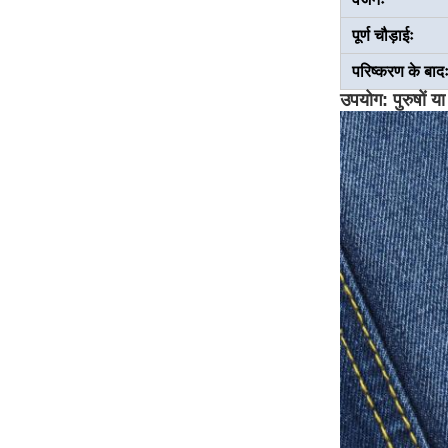
पूर्ण चौड़ाईः
परिष्करण के बाद
उपयोग: पुरुषों य