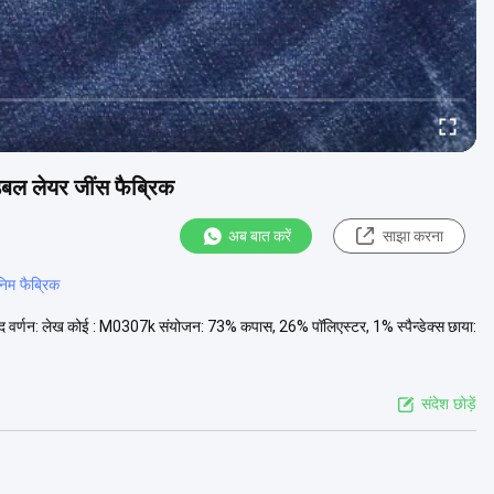
डबल लेयर जींस फैब्रिक
अब बात करें
साझा करना
िम फैब्रिक
पाद वर्णन: लेख कोई : M0307k संयोजन: 73% कपास, 26% पॉलिएस्टर, 1% स्पैन्डेक्स छाया:
संदेश छोड़ें