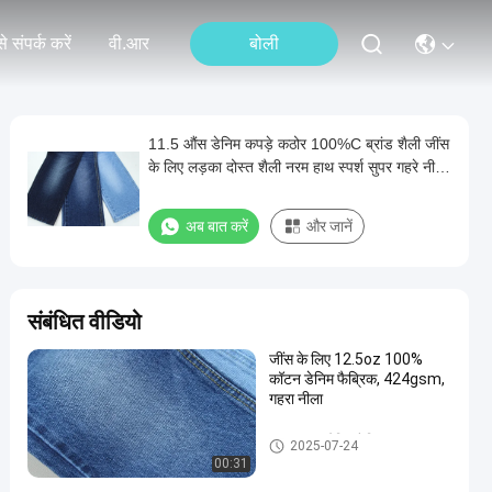
े संपर्क करें
वी.आर
बोली
11.5 औंस डेनिम कपड़े कठोर 100%C ब्रांड शैली जींस
के लिए लड़का दोस्त शैली नरम हाथ स्पर्श सुपर गहरे नीले
रंग
अब बात करें
और जानें
संबंधित वीडियो
जींस के लिए 12.5oz 100%
कॉटन डेनिम फैब्रिक, 424gsm,
गहरा नीला
100 कॉटन डेनिम फैब्रिक
2025-07-24
00:31