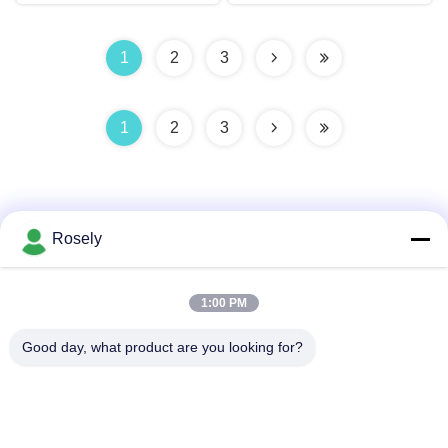
1
2
3
1
2
3
Rosely
त्वरित संपर्क करें
1:00 PM
Good day, what product are you looking for?
पता
गौहाई औद्योगिक क्षेत्र, जिंशा, दंज़ावो टाउन, नानहाई जिला, Foshan शहर,
ग्वांगडोंग, P.R.CHINA
टेलीफोन