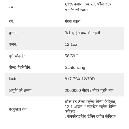
६१% कपास, ३७.५% पॉलिएस्टर, 
रचना:
१.५% स्पैन्डेक्स
रंग:
गंधक काला
बुनना:
3/1 दाहिने हाथ की टहनी
वजन:
12.1oz
पूर्ण चौड़ाई:
58/59 "
पोस्ट-फिनिशिंग:
Sanforizing
निर्माण:
8+7.7SX 12/70D
आपूर्ति की क्षमता:
2000000 मीटर / मीटर प्रति माह
ब्लैक वेट टीसी स्ट्रेच डेनिम फैब्रिक
, 
12.1 ऑउंस 2 साइडेड स्ट्रेच डेनिम 
प्रमुखता देना:
फैब्रिक
, 
सैनफोराइजिंग डेनिम टवील फैब्रिक