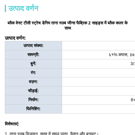
उत्पाद वर्णन
ब्लैक वेफ्ट टीसी स्ट्रेच डेनिम ताना स्लब जीन्स फैब्रिक 2 साइड्स में ब्लैक कलर के
साथ
उत्पाद वर्णन:
उत्पाद संख्या:
सामग्री:
६१% कपास, ३७.५%
बुनें:
3/
रंग:
वज़न:
चौड़ाई:
निर्माण:
8
फिनिशिंग:
विशेषताएं:
1. ताना स्लब डिजाइन, सतह में समृद्ध पात्र, फैशन और बनावट।