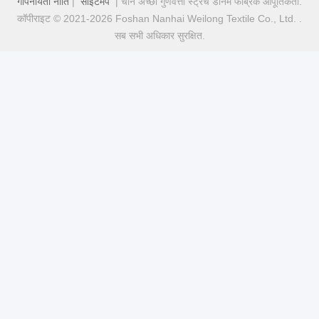
गोपनीयता नीति
|
साइटमैप
| चीन अच्छा गुणवत्ता स्ट्रेच डेनिम फैब्रिक आपूर्तिकर्ता.
कॉपीराइट © 2021-2026 Foshan Nanhai Weilong Textile Co., Ltd. .
सब सभी अधिकार सुरक्षित.