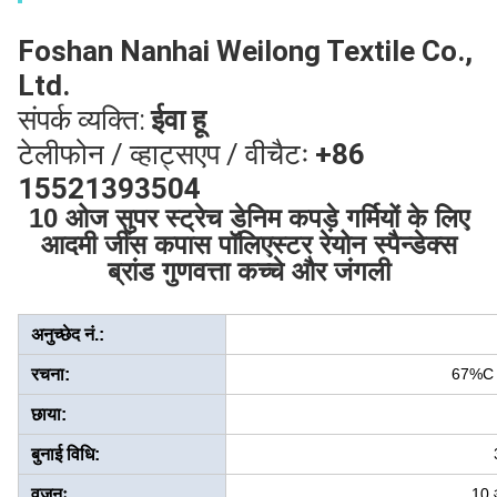
Foshan Nanhai Weilong Textile Co.,
Ltd.
संपर्क व्यक्ति:
ईवा हू
टेलीफोन / व्हाट्सएप / वीचैटः
+86
15521393504
10 ओज सुपर स्ट्रेच डेनिम कपड़े गर्मियों के लिए
आदमी जींस कपास पॉलिएस्टर रेयोन स्पैन्डेक्स
ब्रांड गुणवत्ता कच्चे और जंगली
अनुच्छेद नं.:
रचना:
67%C
छाया:
बुनाई विधि:
वजनः
10 