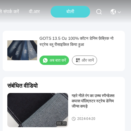
े संपर्क करें
वी.आर
बोली
GOTS 13.5 Oz 100% कॉटन डेनिम फ़ैब्रिक नो
स्ट्रेच ब्लू रीसाइकिल किया हुआ
अब बात करें
और जानें
संबंधित वीडियो
गहरे नीले रंग का उच्च स्पैन्डेक्स
कपास पॉलिएस्टर स्ट्रेच डेनिम
जीन्स कपड़े
स्ट्रेच डेनिम फैब्रिक
2024-04-20
00:30