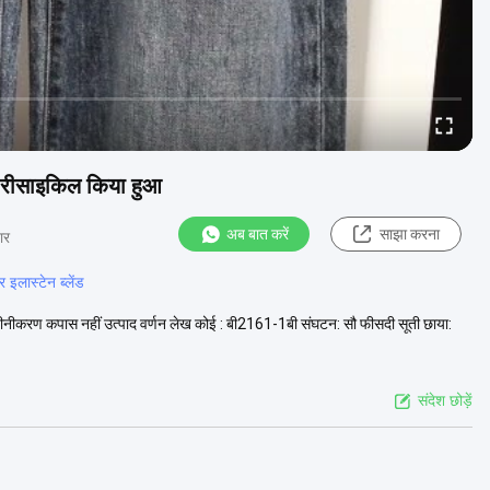
ू रीसाइकिल किया हुआ
अब बात करें
साझा करना
ार
इलास्टेन ब्लेंड
नवीनीकरण कपास नहीं उत्पाद वर्णन लेख कोई : बी2161-1बी संघटन: सौ फीसदी सूती छाया:
संदेश छोड़ें