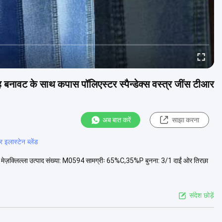
बनावट के साथ कपास पॉलिएस्टर स्पैन्डेक्स वस्त्र जींस टीआर
अब बात करें
साझा करना
इलास्टेन ब्लेंड
 डे मेज़क्लिल्ला उत्पाद संख्या: M0594 सामग्रीः 65%C,35%P बुनना: 3/1 दाईं ओर तिरछा
संदेश छोड़ें