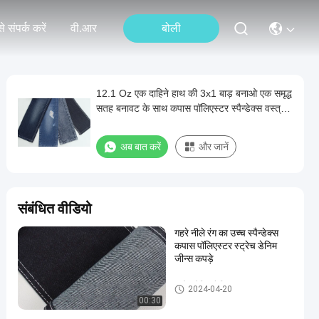
े संपर्क करें
वी.आर
बोली
12.1 Oz एक दाहिने हाथ की 3x1 बाड़ बनाओ एक समृद्ध
सतह बनावट के साथ कपास पॉलिएस्टर स्पैन्डेक्स वस्त्र
जींस टीआर डेनिम कपड़े
अब बात करें
और जानें
संबंधित वीडियो
गहरे नीले रंग का उच्च स्पैन्डेक्स
कपास पॉलिएस्टर स्ट्रेच डेनिम
जीन्स कपड़े
स्ट्रेच डेनिम फैब्रिक
2024-04-20
00:30