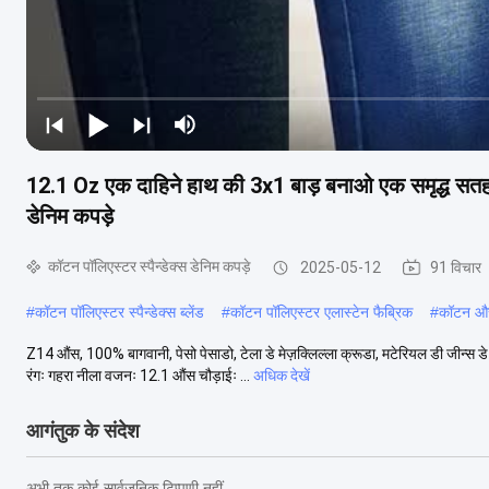
12.1 Oz एक दाहिने हाथ की 3x1 बाड़ बनाओ एक समृद्ध सतह 
डेनिम कपड़े
कॉटन पॉलिएस्टर स्पैन्डेक्स डेनिम कपड़े
2025-05-12
91 विचार
#
कॉटन पॉलिएस्टर स्पैन्डेक्स ब्लेंड
#
कॉटन पॉलिएस्टर एलास्टेन फैब्रिक
#
कॉटन और 
Z14 औंस, 100% बागवानी, पेसो पेसाडो, टेला डे मेज़क्लिल्ला क्रूडा, मटेरियल डी जीन्स
रंगः गहरा नीला वजनः 12.1 औंस चौड़ाईः ...
अधिक देखें
आगंतुक के संदेश
अभी तक कोई सार्वजनिक टिप्पणी नहीं