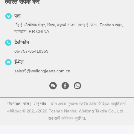
त्वरित संपर्क करें
पता
गौहाई औद्योगिक क्षेत्र, जिंशा, दंज़ावो टाउन, नानहाई जिला, Foshan शहर,
ग्वांगडोंग, P.R.CHINA
टेलीफोन
86-757-85418969
ई-मेल
sales5@weilongjeans.com.cn
गोपनीयता नीति
|
साइटमैप
| चीन अच्छा गुणवत्ता स्ट्रेच डेनिम फैब्रिक आपूर्तिकर्ता.
कॉपीराइट © 2021-2026 Foshan Nanhai Weilong Textile Co., Ltd. .
सब सभी अधिकार सुरक्षित.