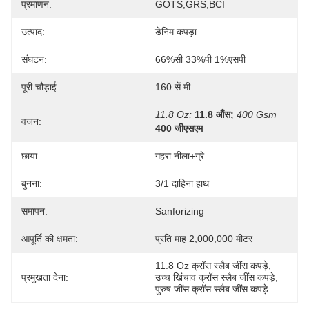
प्रमाणन:
GOTS,GRS,BCI
उत्पाद:
डेनिम कपड़ा
संघटन:
66%सी 33%पी 1%एसपी
पूरी चौड़ाई:
160 सें.मी
11.8 Oz;
11.8 औंस;
400 Gsm
वजन:
400 जीएसएम
छाया:
गहरा नीला+ग्रे
बुनना:
3/1 दाहिना हाथ
समापन:
Sanforizing
आपूर्ति की क्षमता:
प्रति माह 2,000,000 मीटर
11.8 Oz क्रॉस स्लैब जींस कपड़े
, 
प्रमुखता देना:
उच्च खिंचाव क्रॉस स्लैब जींस कपड़े
, 
पुरुष जींस क्रॉस स्लैब जींस कपड़े