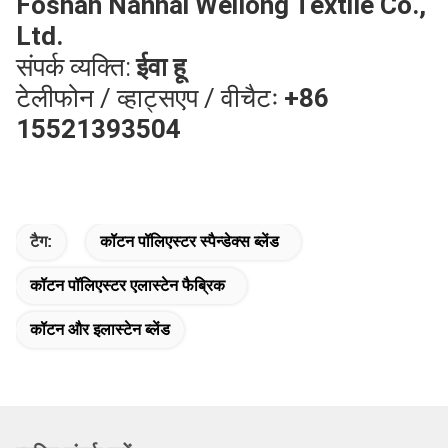
Foshan Nanhai Weilong Textile Co.,
Ltd.
संपर्क व्यक्ति:
ईवा हू
टेलीफोन / व्हाट्सएप / वीचैटः
+86
15521393504
टैग:
कॉटन पॉलिएस्टर स्पैन्डेक्स ब्लेंड
कॉटन पॉलिएस्टर एलास्टेन फैब्रिक
कॉटन और इलास्टेन ब्लेंड