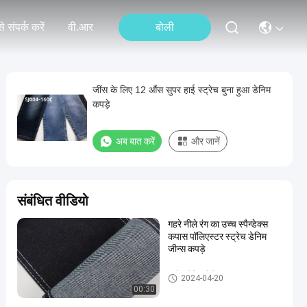
े संपर्क करें
वी.आर
बोली
जींस के लिए 12 औंस सुपर हाई स्ट्रेच बुना हुआ डेनिम
कपड़े
अब बात करें
और जानें
संबंधित वीडियो
गहरे नीले रंग का उच्च स्पैन्डेक्स
कपास पॉलिएस्टर स्ट्रेच डेनिम
जीन्स कपड़े
स्ट्रेच डेनिम फैब्रिक
2024-04-20
00:30