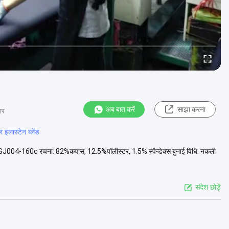
अब बात करें
साझा करना
ार
इलास्टेन ब्लेंड
द नं.: SJ004-160c रचना: 82%कपास, 12.5%पॉलीस्टर, 1.5% स्पैन्डेक्स बुनाई विधि: नकली
संदेश छोड़ें