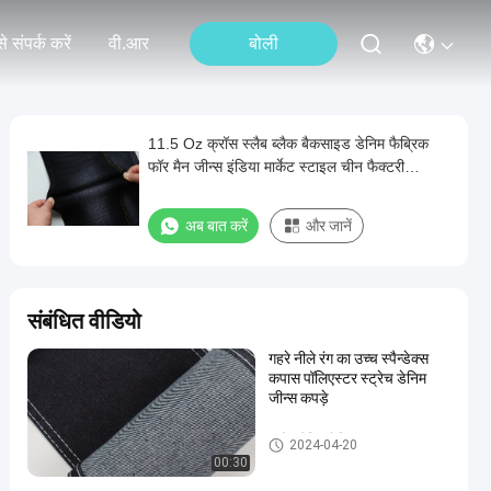
े संपर्क करें
वी.आर
बोली
11.5 Oz क्रॉस स्लैब ब्लैक बैकसाइड डेनिम फैब्रिक
फॉर मैन जीन्स इंडिया मार्केट स्टाइल चीन फैक्टरी
गुआंग्डोंग में
अब बात करें
और जानें
संबंधित वीडियो
गहरे नीले रंग का उच्च स्पैन्डेक्स
कपास पॉलिएस्टर स्ट्रेच डेनिम
जीन्स कपड़े
स्ट्रेच डेनिम फैब्रिक
2024-04-20
00:30